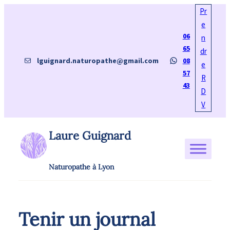
Aller
Pr
au
e
06
contenu
n
65
dr
E-mail
WhatsApp
lguignard.naturopathe@gmail.com
08
e
57
R
43
D
V
Laure Guignard
Naturopathe à Lyon
Tenir un journal