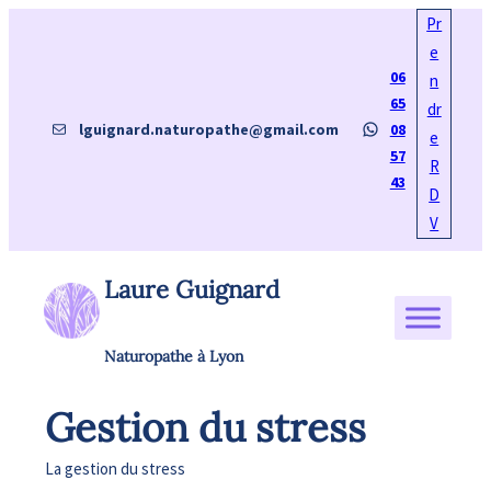
Aller
Pr
au
e
06
contenu
n
65
dr
E-mail
WhatsApp
lguignard.naturopathe@gmail.com
08
e
57
R
43
D
V
Laure Guignard
Naturopathe à Lyon
Gestion du stress
La gestion du stress