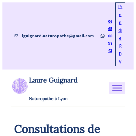
Aller
Pr
au
e
06
contenu
n
65
dr
E-mail
WhatsApp
lguignard.naturopathe@gmail.com
08
e
57
R
43
D
V
Laure Guignard
Naturopathe à Lyon
Consultations de