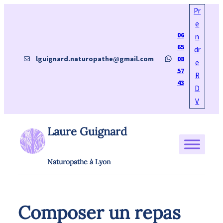
Aller
Pr
au
e
06
contenu
n
65
dr
E-mail
WhatsApp
lguignard.naturopathe@gmail.com
08
e
57
R
43
D
V
Laure Guignard
Naturopathe à Lyon
Composer un repas