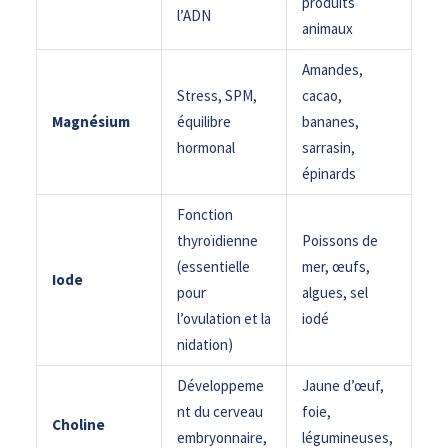
produits
l’ADN
animaux
Amandes,
Stress, SPM,
cacao,
Magnésium
équilibre
bananes,
hormonal
sarrasin,
épinards
Fonction
thyroïdienne
Poissons de
(essentielle
mer, œufs,
Iode
pour
algues, sel
l’ovulation et la
iodé
nidation)
Développeme
Jaune d’œuf,
nt du cerveau
foie,
Choline
embryonnaire,
légumineuses,