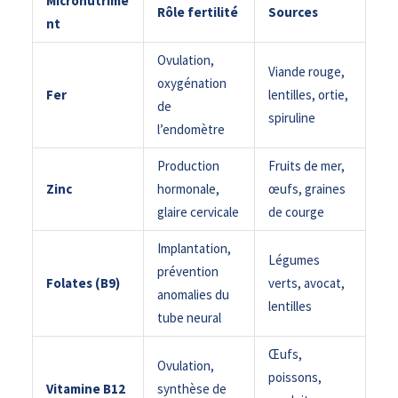
Micronutrime
Rôle fertilité
Sources
nt
Ovulation,
Viande rouge,
oxygénation
Fer
lentilles, ortie,
de
spiruline
l’endomètre
Production
Fruits de mer,
Zinc
hormonale,
œufs, graines
glaire cervicale
de courge
Implantation,
Légumes
prévention
Folates (B9)
verts, avocat,
anomalies du
lentilles
tube neural
Œufs,
Ovulation,
poissons,
Vitamine B12
synthèse de