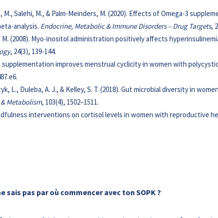
eh, M., Salehi, M., & Palm-Meinders, M. (2020). Effects of Omega-3 suppl
eta-analysis.
Endocrine, Metabolic & Immune Disorders – Drug Targets
, 
, V. M. (2008). Myo-inositol administration positively affects hyperinsuli
logy
, 24(3), 139-144.
amon supplementation improves menstrual cyclicity in women with polycysti
487.e6.
k, L., Duleba, A. J., & Kelley, S. T. (2018). Gut microbial diversity in wo
y & Metabolism
, 103(4), 1502–1511.
mindfulness interventions on cortisol levels in women with reproductive h
ne sais pas par où commencer avec ton SOPK ?