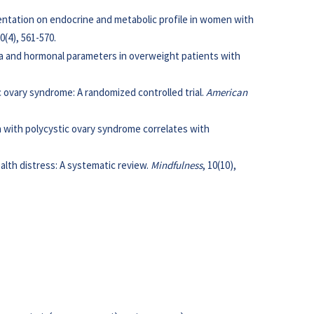
ementation on endocrine and metabolic profile in women with
20(4), 561-570.
nemia and hormonal parameters in overweight patients with
c ovary syndrome: A randomized controlled trial.
American
men with polycystic ovary syndrome correlates with
ealth distress: A systematic review.
Mindfulness
, 10(10),