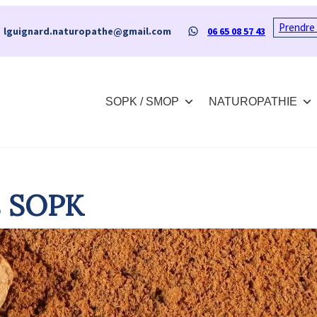
Prendre
il
WhatsApp
lguignard.naturopathe@gmail.com
06 65 08 57 43
SOPK / SMOP
NATUROPATHIE
es SOPK