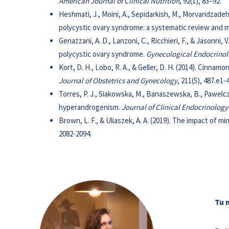
American Journal of Clinical Nutrition
, 92(1), 83–92.
Heshmati, J., Moini, A., Sepidarkish, M., Morvaridzad
polycystic ovary syndrome: a systematic review and m
Genazzani, A. D., Lanzoni, C., Ricchieri, F., & Jasonni
polycystic ovary syndrome.
Gynecological Endocrino
Kort, D. H., Lobo, R. A., & Geller, D. H. (2014). Cinn
Journal of Obstetrics and Gynecology
, 211(5), 487.e1-
Torres, P. J., Siakowska, M., Banaszewska, B., Pawelczy
hyperandrogenism.
Journal of Clinical Endocrinolog
Brown, L. F., & Uliaszek, A. A. (2019). The impact of 
2082-2094.
Tu 