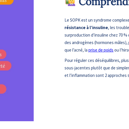
Comprendr
Le SOPK est un syndrome complexe 
résistance à l’insuline
, les troub
surproduction d’insuline chez 70 
des androgènes (hormones mâles), p
que l’acné, la
prise de poids
ou l’hir
Pour réguler ces déséquilibres, plu
sous-jacentes plutôt que de simpleme
et l’inflammation sont 2 approches 