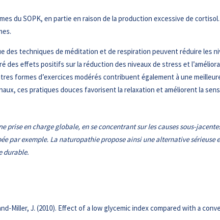
es du SOPK, en partie en raison de la production excessive de cortisol. 
mes.
des techniques de méditation et de respiration peuvent réduire les nivea
ré des effets positifs sur la réduction des niveaux de stress et l’amélior
autres formes d’exercices modérés contribuent également à une meilleur
ux, ces pratiques douces favorisent la relaxation et améliorent la sensibi
une prise en charge globale, en se concentrant sur les causes sous-jacent
e par exemple. La naturopathie propose ainsi une alternative sérieuse et 
e durable.
Brand-Miller, J. (2010). Effect of a low glycemic index compared with a co