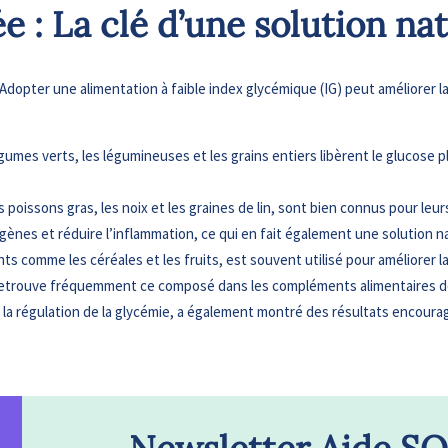
e : La clé d’une solution na
dopter une alimentation à faible index glycémique (IG) peut améliorer la sen
gumes verts, les légumineuses et les grains entiers libèrent le glucose p
 poissons gras, les noix et les graines de lin, sont bien connus pour leu
ènes et réduire l’inflammation, ce qui en fait également une solution n
s comme les céréales et les fruits, est souvent utilisé pour améliorer la s
On retrouve fréquemment ce composé dans les compléments alimentaires 
r la régulation de la glycémie, a également montré des résultats encoura