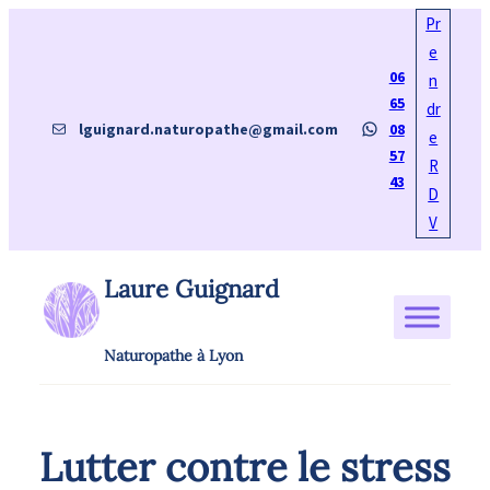
Aller
Pr
au
e
06
contenu
n
65
dr
E-mail
WhatsApp
lguignard.naturopathe@gmail.com
08
e
57
R
43
D
V
Laure Guignard
Naturopathe à Lyon
Lutter contre le stress