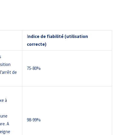
I
ndice de fiabilité (utilisation
correcte)
s
sition
75-80%
’arrêt de
xe à
 une
98-99%
re. A
seigne