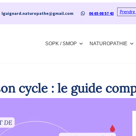
Prendre
il
WhatsApp
lguignard.naturopathe@gmail.com
06 65 08 57 43
SOPK / SMOP
NATUROPATHIE
on cycle : le guide comp