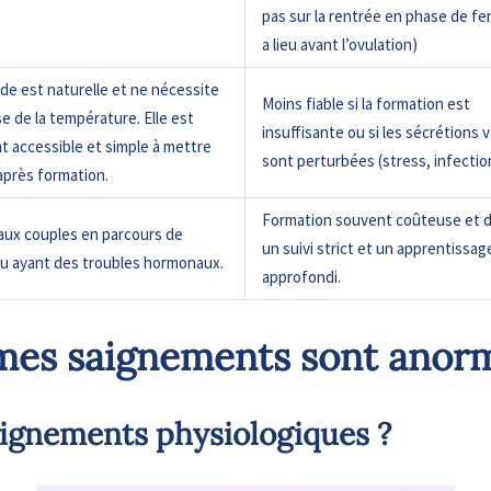
.
pas sur la rentrée en phase de fert
a lieu avant l’ovulation)
e est naturelle et ne nécessite
Moins fiable si la formation est
ise de la température. Elle est
insuffisante ou si les sécrétions 
t accessible et simple à mettre
sont perturbées (stress, infecti
après formation.
Formation souvent coûteuse et
aux couples en parcours de
un suivi strict et un apprentissag
 ou ayant des troubles hormonaux.
approfondi.
 mes saignements sont anor
saignements physiologiques ?