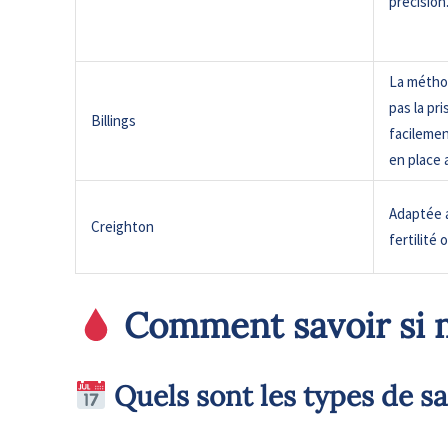
précision
La méthod
pas la pr
Billings
facilemen
en place 
Adaptée 
Creighton
fertilité
​ Comment savoir si
​ Quels sont les types de 