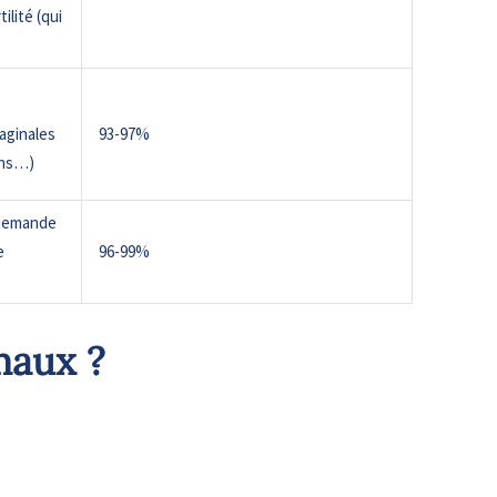
ilité (qui
vaginales
93-97%
ons…)
 demande
e
96-99%
maux ?