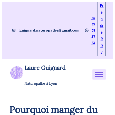
Aller
Pr
au
e
06
contenu
n
65
dr
E-mail
WhatsApp
lguignard.naturopathe@gmail.com
08
e
57
R
43
D
V
Laure Guignard
Naturopathe à Lyon
Pourquoi manger du