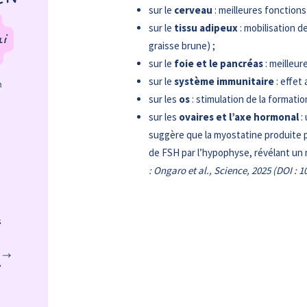
sur le
cerveau
: meilleures fonctions
sur le
tissu adipeux
: mobilisation d
graisse brune) ;
sur le
foie et le pancréas
: meilleure
sur le
système immunitaire
: effet 
sur les
os
: stimulation de la formati
sur les
ovaires et l’axe hormonal
:
suggère que la myostatine produite p
de FSH par l’hypophyse, révélant u
: Ongaro et al., Science, 2025 (DOI : 