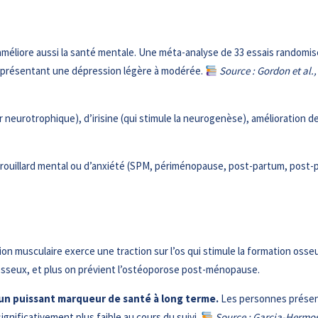
améliore aussi la santé mentale. Une méta-analyse de 33 essais randomi
es présentant une dépression légère à modérée.
Source : Gordon et al.
neurotrophique), d’irisine (qui stimule la neurogenèse), amélioration de
ouillard mental ou d’anxiété (SPM, périménopause, post-partum, post-pil
n musculaire exerce une traction sur l’os qui stimule la formation osseu
 osseux, et plus on prévient l’ostéoporose post-ménopause.
un puissant marqueur de santé à long terme.
Les personnes présent
gnificativement plus faible au cours du suivi.
Source : Garcia-Hermoso