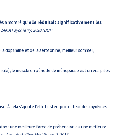
sés a montré qu’
elle réduisait significativement les
, JAMA Psychiatry, 2018 (DOI :
 la dopamine et de la sérotonine, meilleur sommeil,
ule), le muscle en période de ménopause est un vrai pilier.
se. À cela s’ajoute l’effet ostéo-protecteur des myokines.
ant une meilleure force de préhension ou une meilleure
 et al., Arch Phys Med Rehabil, 2018.