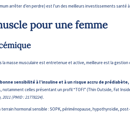
imum arrêter d’en perdre) est l’un des meilleurs investissements santé à
 muscle pour une femme
ycémique
s la masse musculaire est entretenue et active, meilleure est la gestion d
bonne sensibilité à l’insuline et à un risque accru de prédiabèt
, notamment celles présentant un profil “TOFI” (Thin Outside, Fat Insid
 2011 (PMID : 21778224).
terrain hormonal sensible : SOPK, périménopause, hypothyroïdie, post-