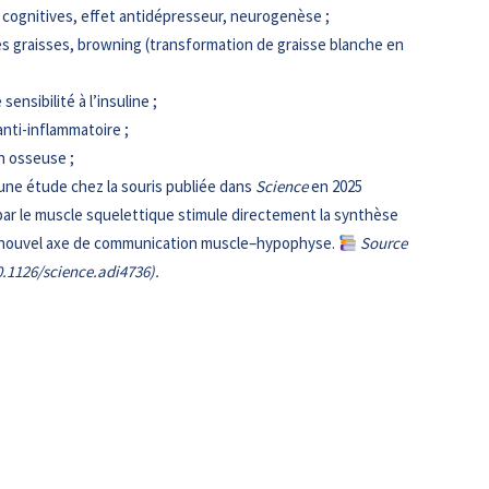
 cognitives, effet antidépresseur, neurogenèse ;
es graisses, browning (transformation de graisse blanche en
 sensibilité à l’insuline ;
anti-inflammatoire ;
on osseuse ;
 une étude chez la souris publiée dans
Science
en 2025
ar le muscle squelettique stimule directement la synthèse
n nouvel axe de communication muscle–hypophyse.
Source
10.1126/science.adi4736).