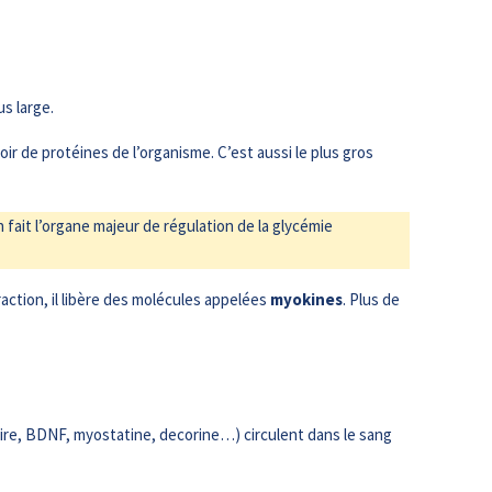
us large.
r de protéines de l’organisme. C’est aussi le plus gros
en fait l’organe majeur de régulation de la glycémie
action, il libère des molécules appelées
myokines
. Plus de
laire, BDNF, myostatine, decorine…) circulent dans le sang