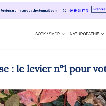
Prendre
il
WhatsApp
lguignard.naturopathe@gmail.com
06 65 08 57 43
SOPK / SMOP
NATUROPATHIE
 : le levier n°1 pour vo