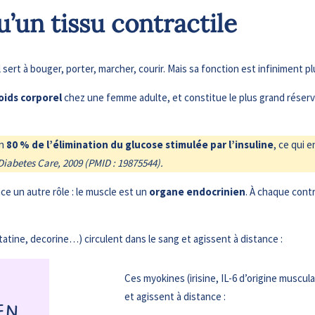
u’un tissu contractile
ert à bouger, porter, marcher, courir. Mais sa fonction est infiniment pl
oids corporel
chez une femme adulte, et constitue le plus grand réservoi
n
80 % de l’élimination du glucose stimulée par l’insuline
, ce qui 
Diabetes Care, 2009 (PMID : 19875544).
ce un autre rôle : le muscle est un
organe endocrinien
. À chaque contr
tatine, decorine…) circulent dans le sang et agissent à distance :
Ces myokines (irisine, IL-6 d’origine muscu
et agissent à distance :