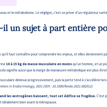
veau et le métabolisme. Le négliger, c’est se priver d’un régulateur san
-il un sujet à part entière 
qu’il faut connaître pour comprendre les enjeux, et elles deviennent pa
enne
10 à 15 kg de masse musculaire en moins
qu’un homme, et un pou
is cela signifie aussi que la marge de manœuvre métabolique est plus étroi
musculaire diminue progressivement, puis la perte tend à s’accélérer lo
rontiers in Endocrinology, 2021 (DOI : 10.3389/fendo.2021.682012).
and les œstrogènes baissent, tout cet édifice se fragilise.
C’est p
et idéalement bien avant la ménopause.