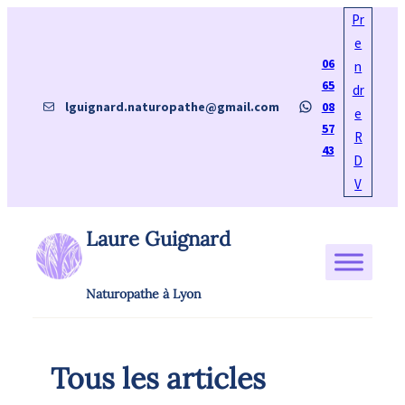
Aller
Pr
au
e
06
contenu
n
65
dr
E-mail
WhatsApp
lguignard.naturopathe@gmail.com
08
e
57
R
43
D
V
Laure Guignard
Naturopathe à Lyon
Tous les articles