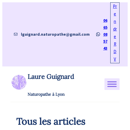
Aller
Pr
au
e
06
contenu
n
65
dr
E-mail
WhatsApp
lguignard.naturopathe@gmail.com
08
e
57
R
43
D
V
Laure Guignard
Naturopathe à Lyon
Tous les articles